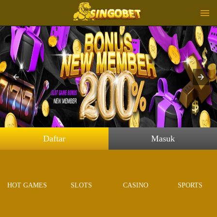
Daftar
Masuk
HOT GAMES
SLOTS
CASINO
SPORTS