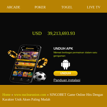
ARCADE
POKER
TOGEL
LIVE TV
USD
39,213,693.93
UNDUH APK
Nikmati berbagai permainan dalam satu
gengaman
UNDUH
Panduan instalasi
Home
»
www.nuclearunion.com
» SINGOBET Game Online Hits Dengan
Karakter Unik Akses Paling Mudah